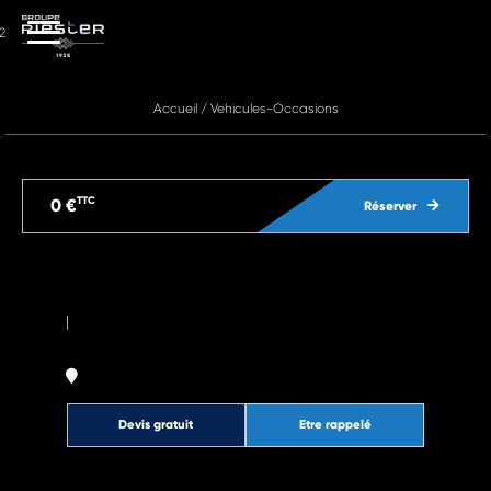
2
Accueil
/
Vehicules-Occasions
TTC
0 €
Réserver
|
Devis gratuit
Etre rappelé