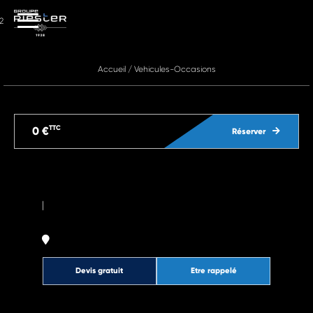
2
Accueil
/
Vehicules-Occasions
TTC
0 €
Réserver
|
Devis gratuit
Etre rappelé