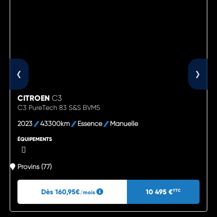
‹
›
CITROEN
C3
C3 PureTech 83 S&S BVM5
2023
43300km
Essence
Manuelle
ÉQUIPEMENTS
Provins (77)
Dès 160,95€
10 495 €
TTC
/mois