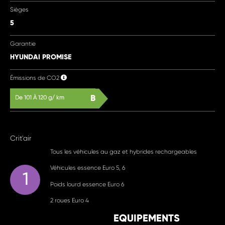
Sièges
5
Garantie
HYUNDAI PROMISE
Émissions de CO2
B
De 101 À 120 g/ km
Crit'air
Tous les véhicules au gaz et hybrides rechargeables
Véhicules essence Euro 5, 6
1
Poids lourd essence Euro 6
2 roues Euro 4
EQUIPEMENTS