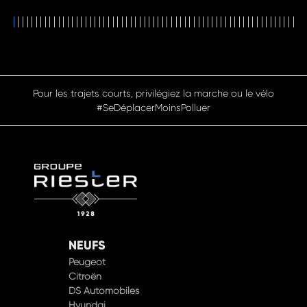
Pensez à covoiturer #SeDéplacerMoinsPolluer
NEUFS
Peugeot
Citroën
DS Automobiles
Hyundai
Opel