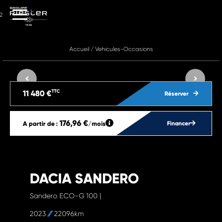
2
Accueil
/
Vehicules-Occasions
TTC
11 480 €
Réserver
176,96 €
A partir de :
/mois
Financer
DACIA SANDERO
Sandero ECO-G 100 |
2023
22096km