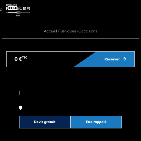
2
Accueil
/
Vehicules-Occasions
TTC
0 €
Réserver
|
Devis gratuit
Etre rappelé