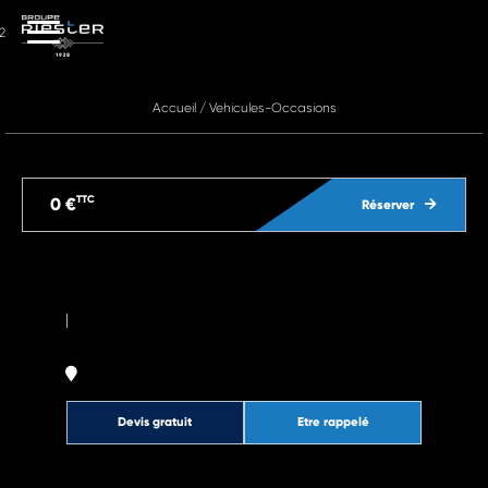
2
Accueil
/
Vehicules-Occasions
TTC
0 €
Réserver
|
Devis gratuit
Etre rappelé