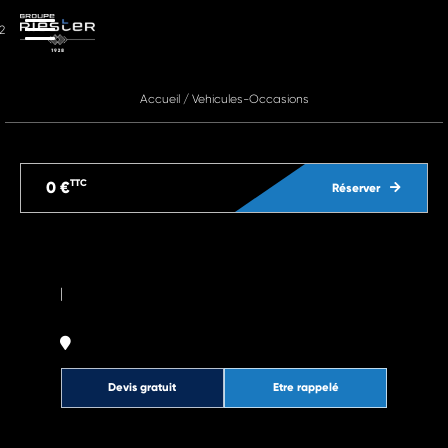
2
Accueil
/
Vehicules-Occasions
TTC
0 €
Réserver
|
Devis gratuit
Etre rappelé