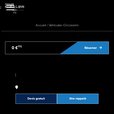
2
Accueil
/
Vehicules-Occasions
TTC
0 €
Réserver
|
Devis gratuit
Etre rappelé