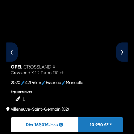
‹
›
OPEL
CROSSLAND X
Crossland X 1.2 Turbo 110 ch
2020
42176km
Essence
Manuelle
ÉQUIPEMENTS
Villeneuve-Saint-Germain (02)
Dès 169,01€
10 990 €
TTC
/mois