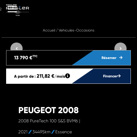
2
Accueil
/
Vehicules-Occasions
TTC
13 790 €
Réserver
211,82 €
A partir de :
/mois
Financer
PEUGEOT 2008
2008 PureTech 100 S&S BVM6 |
2021
34495km
Essence