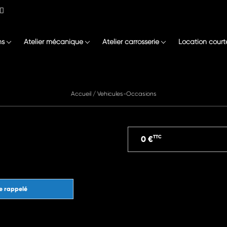
ns
Atelier mécanique
Atelier carrosserie
Location court
Accueil
/
Vehicules-Occasions
TTC
0 €
e rappelé