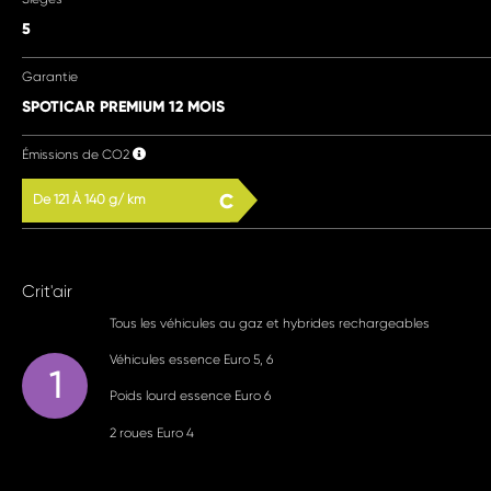
5
Garantie
SPOTICAR PREMIUM 12 MOIS
Émissions de CO2
C
De 121 À 140 g/ km
Crit'air
Tous les véhicules au gaz et hybrides rechargeables
Véhicules essence Euro 5, 6
1
Poids lourd essence Euro 6
2 roues Euro 4