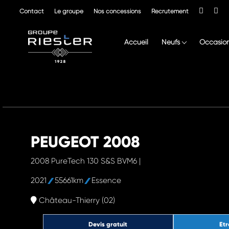
Contact
Le groupe
Nos concessions
Recrutement
Accueil
Neufs
Occasio
PEUGEOT 2008
2008 PureTech 130 S&S BVM6 |
2021
55661km
Essence
Château-Thierry (02)
Devis gratuit
Etr