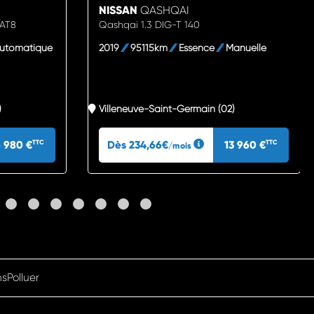
NISSAN
QASHQAI
EAT8
Qashqai 1.3 DIG-T 140
utomatique
2019
95115km
Essence
Manuelle
)
Villeneuve-Saint-Germain (02)
6 980 €
Dès 234,66€
13 960 €
TTC
TTC
/mois