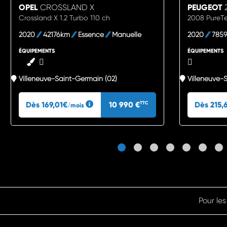
OPEL
CROSSLAND X
PEUGEOT
Crossland X 1.2 Turbo 110 ch
2008 PureT
2020
42176km
Essence
Manuelle
2020
785
ÉQUIPEMENTS
ÉQUIPEMENTS
Villeneuve-Saint-Germain (02)
Villeneuve-
Dès 169,01€
10 990 €
Dès 215,
TTC
/mois