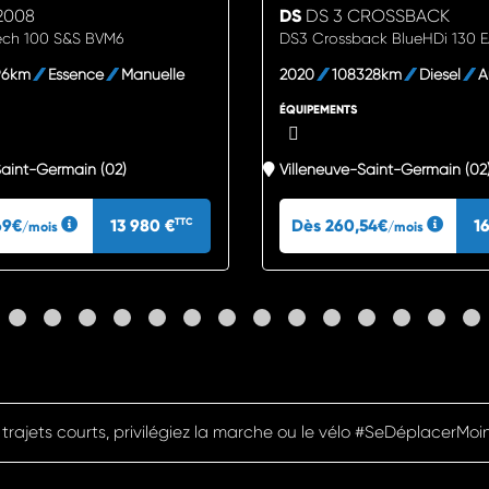
2008
DS
DS 3 CROSSBACK
ech 100 S&S BVM6
DS3 Crossback BlueHDi 130 
96km
Essence
Manuelle
2020
108328km
Diesel
A
ÉQUIPEMENTS
Saint-Germain (02)
Villeneuve-Saint-Germain (02
69€
13 980 €
Dès 260,54€
1
TTC
/mois
/mois
Pensez à covoiturer #SeDéplacerMoinsPolluer