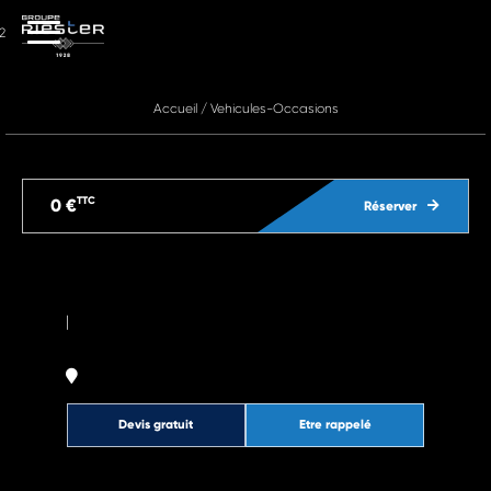
2
Accueil
/
Vehicules-Occasions
TTC
0 €
Réserver
|
Devis gratuit
Etre rappelé