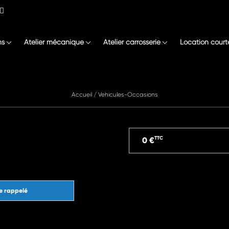
ns
Atelier mécanique
Atelier carrosserie
Location court
Accueil
/
Vehicules-Occasions
TTC
0 €
e rappelé