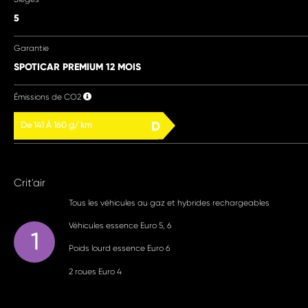
5
Garantie
SPOTICAR PREMIUM 12 MOIS
Émissions de CO2
D
De 141 À 160 g/ km
Crit'air
Tous les véhicules au gaz et hybrides rechargeables
Véhicules essence Euro 5, 6
1
Poids lourd essence Euro 6
2 roues Euro 4