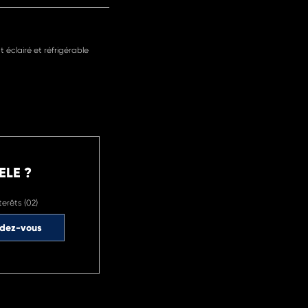
éclairé et réfrigérable
ELE ?
terêts (02)
ndez-vous