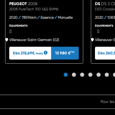
PEUGEOT
2008
DS
DS 3 C
2008 PureTech 100 S&S BVM6
DS3 Crossb
2020
78596km
Essence
Manuelle
2020
108
ÉQUIPEMENTS
ÉQUIPEMENTS
Villeneuve-Saint-Germain (02)
Villeneuve-
Dès 215,69€
13 980 €
Dès 260,
TTC
/mois