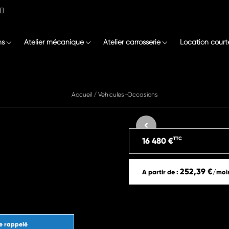
ns
Atelier mécanique
Atelier carrosserie
Location court
Accueil
/
Vehicules-Occasions
TTC
16 480 €
252,39 €
A partir de :
/moi
e rappelé