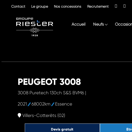
Contact
Le groupe
Nos concessions
Recrutement
Accueil
Neufs
Occasio
PEUGEOT 3008
3008 Puretech 130ch S&S BVM6 |
2021
68002km
Essence
Villers-Cotterêts (02)
Devis gratuit
Etr