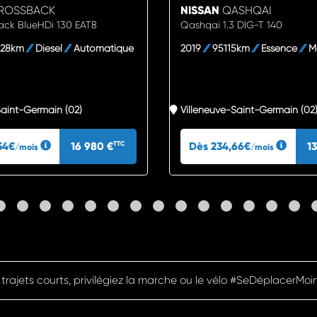
ROSSBACK
NISSAN
QASHQAI
ack BlueHDi 130 EAT8
Qashqai 1.3 DIG-T 140
328km
Diesel
Automatique
2019
95115km
Essence
M
Saint-Germain (02)
Villeneuve-Saint-Germain (02
54€
16 980 €
Dès 234,66€
1
TTC
/mois
/mois
Pensez à covoiturer #SeDéplacerMoinsPolluer