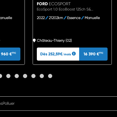
FORD
ECOSPORT
EcoSport 1.0 EcoBoost 125ch S&...
anuelle
2022
21202km
Essence
Manuelle
)
Château-Thierry (02)
3 960 €
Dès 252,59€
16 390 €
TTC
TTC
/mois