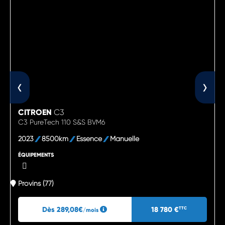
‹
›
CITROEN
C3
C3 PureTech 110 S&S BVM6
2023
8500km
Essence
Manuelle
ÉQUIPEMENTS
Provins (77)
Dès 289,08€
18 780 €
TTC
/mois