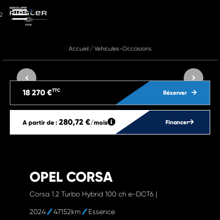
2
Accueil
/
Vehicules-Occasions
TTC
18 270 €
Réserver
280,72 €
A partir de :
/mois
Financer
OPEL CORSA
Corsa 1.2 Turbo Hybrid 100 ch e-DCT6 |
2024
47152km
Essence