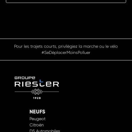
Pensez à covoiturer #SeDéplacerMoinsPolluer
NEUFS
Peugeot
Citroën
DS Automobiles
Hyundai