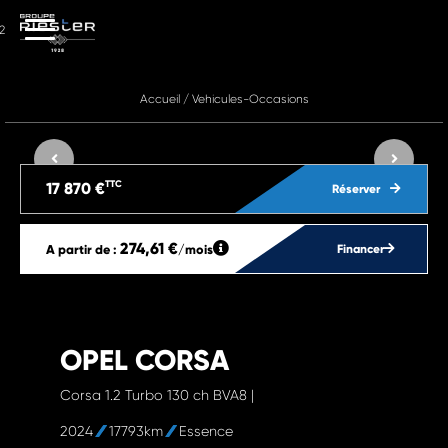
2
Accueil
/
Vehicules-Occasions
TTC
17 870 €
Réserver
274,61 €
A partir de :
/mois
Financer
OPEL CORSA
Corsa 1.2 Turbo 130 ch BVA8 |
2024
17793km
Essence