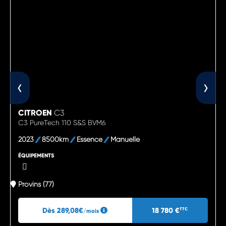
‹
›
CITROEN
C3
C3 PureTech 110 S&S BVM6
2023
8500km
Essence
Manuelle
ÉQUIPEMENTS
Provins (77)
Dès 289,08€
18 780 €
TTC
/mois