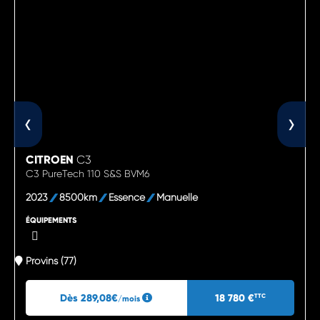
‹
›
CITROEN
C3
C3 PureTech 110 S&S BVM6
2023
8500km
Essence
Manuelle
ÉQUIPEMENTS
Provins (77)
Dès 289,08€
18 780 €
TTC
/mois