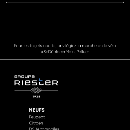
Pensez à covoiturer #SeDéplacerMoinsPolluer
NEUFS
Peugeot
Citroën
DS Automobiles
Hyundai