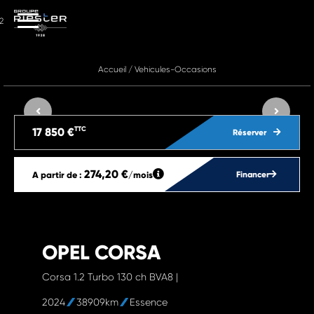
2
Accueil
/
Vehicules-Occasions
TTC
17 850 €
Réserver
274,20 €
A partir de :
/mois
Financer
OPEL CORSA
Corsa 1.2 Turbo 130 ch BVA8 |
2024
38909km
Essence