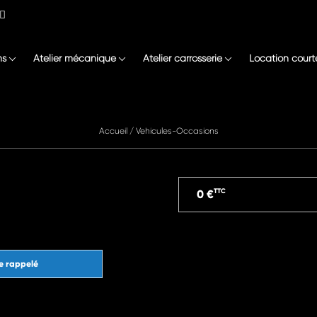
ns
Atelier mécanique
Atelier carrosserie
Location court
Accueil
/
Vehicules-Occasions
TTC
0 €
e rappelé