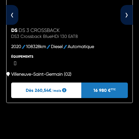
‹
›
DS
DS 3 CROSSBACK
DS3 Crossback BlueHDi 130 EAT8
2020
108328km
Diesel
Automatique
ÉQUIPEMENTS
Villeneuve-Saint-Germain (02)
Dès 260,54€
16 980 €
TTC
/mois