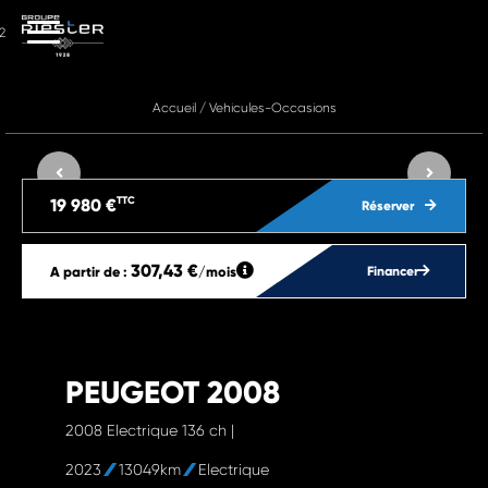
2
Accueil
/
Vehicules-Occasions
TTC
19 980 €
Réserver
307,43 €
A partir de :
/mois
Financer
PEUGEOT 2008
2008 Electrique 136 ch |
2023
13049km
Electrique