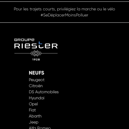
Pensez à covoiturer #SeDéplacerMoinsPolluer
NEUFS
Peugeot
Citroën
DS Automobiles
Hyundai
Opel
Fiat
Abarth
Jeep
Alfa Romeo
XPENG