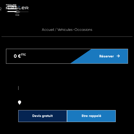
2
Accueil
/
Vehicules-Occasions
TTC
0 €
Réserver
|
Devis gratuit
Etre rappelé