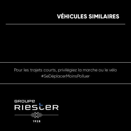
VÉHICULES SIMILAIRES
Pensez à covoiturer #SeDéplacerMoinsPolluer
NEUFS