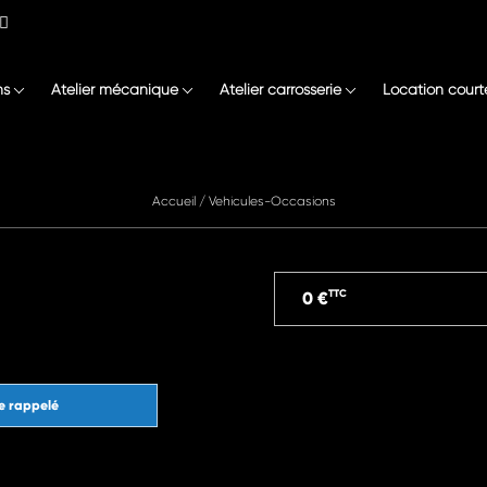
ns
Atelier mécanique
Atelier carrosserie
Location court
Accueil
/
Vehicules-Occasions
TTC
0 €
e rappelé