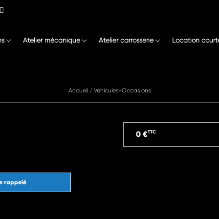
ns
Atelier mécanique
Atelier carrosserie
Location court
Accueil
/
Vehicules-Occasions
TTC
0 €
e rappelé