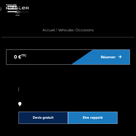
2
Accueil
/
Vehicules-Occasions
TTC
0 €
Réserver
|
Devis gratuit
Etre rappelé