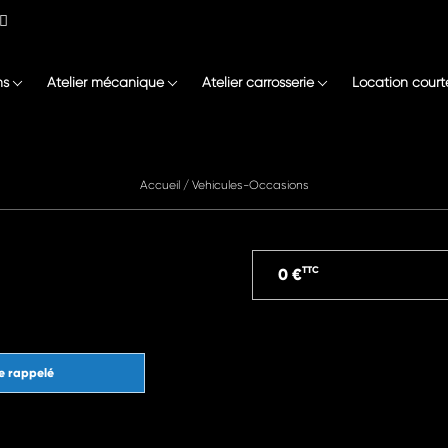
ns
Atelier mécanique
Atelier carrosserie
Location court
Accueil
/
Vehicules-Occasions
TTC
0 €
e rappelé