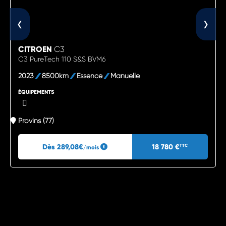
‹
›
CITROEN
C3
C3 PureTech 110 S&S BVM6
2023
8500km
Essence
Manuelle
ÉQUIPEMENTS
Provins (77)
Dès 289,08€
18 780 €
TTC
/mois