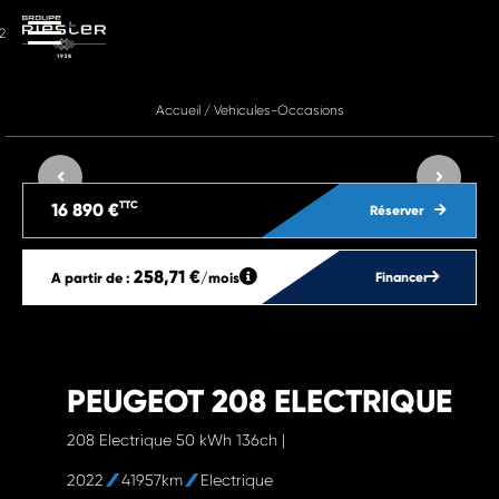
2
Accueil
/
Vehicules-Occasions
TTC
16 890 €
Réserver
258,71 €
A partir de :
/mois
Financer
PEUGEOT 208 ELECTRIQUE
208 Electrique 50 kWh 136ch |
2022
41957km
Electrique