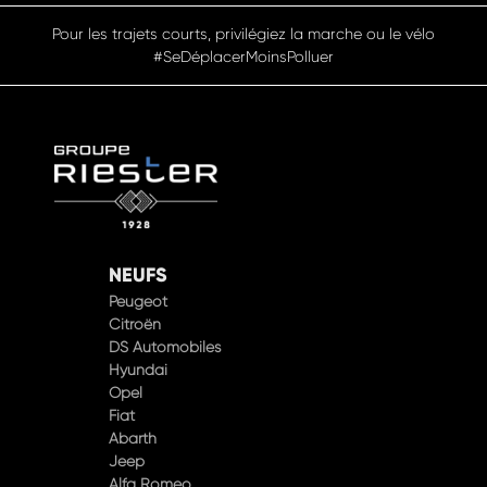
Pensez à covoiturer #SeDéplacerMoinsPolluer
NEUFS
Peugeot
Citroën
DS Automobiles
Hyundai
Opel
Fiat
Abarth
Jeep
Alfa Romeo
XPENG