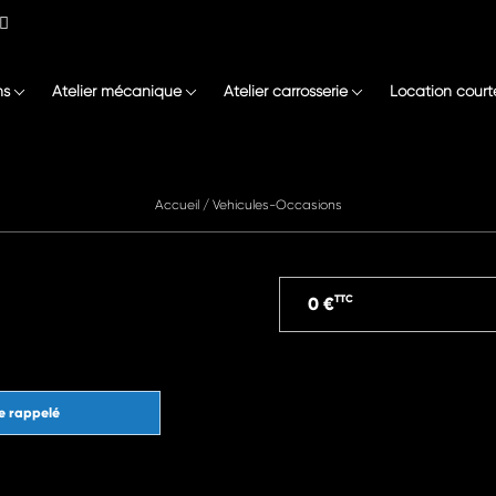
ns
Atelier mécanique
Atelier carrosserie
Location court
Accueil
/
Vehicules-Occasions
TTC
0 €
e rappelé