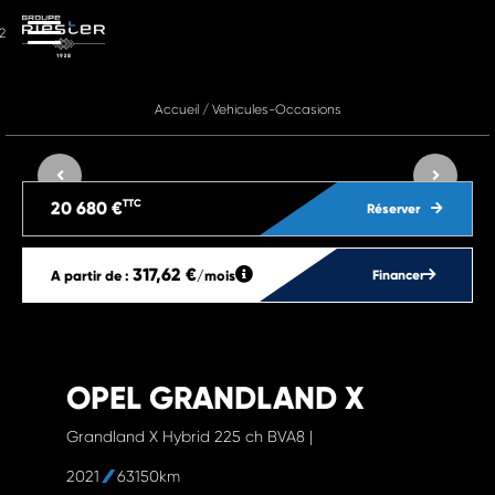
2
Accueil
/
Vehicules-Occasions
TTC
20 680 €
Réserver
317,62 €
A partir de :
/mois
Financer
OPEL GRANDLAND X
Grandland X Hybrid 225 ch BVA8 |
2021
63150km