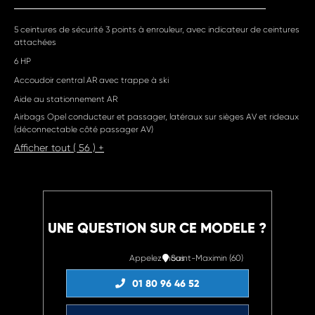
5 ceintures de sécurité 3 points à enrouleur, avec indicateur de ceintures
attachées
6 HP
Accoudoir central AR avec trappe à ski
Aide au stationnement AR
Airbags Opel conducteur et passager, latéraux sur sièges AV et rideaux
(déconnectable côté passager AV)
Afficher tout ( 56 ) +
UNE QUESTION SUR CE MODELE ?
Appelez-nous
Saint-Maximin (60)
01 80 96 46 52