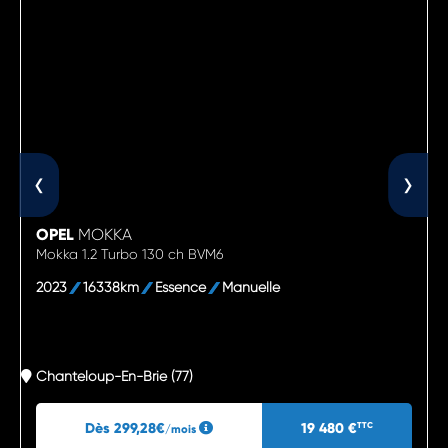
‹
›
OPEL
MOKKA
Mokka 1.2 Turbo 130 ch BVM6
2023
16338km
Essence
Manuelle
Chanteloup-En-Brie (77)
Dès 299,28€
19 480 €
TTC
/mois