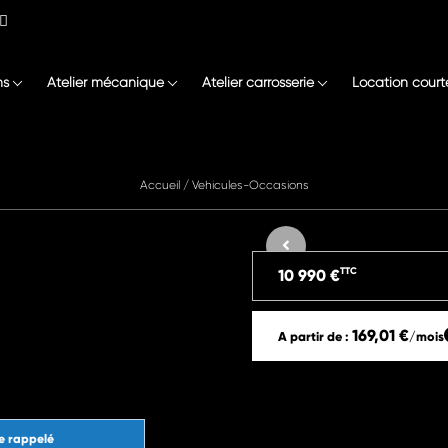
ns
Atelier mécanique
Atelier carrosserie
Location court
Accueil
/
Vehicules-Occasions
TTC
10 990 €
169,01 €
A partir de :
/mois
e rappelé