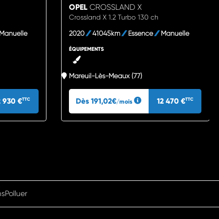
OPEL
CROSSLAND X
Crossland X 1.2 Turbo 130 ch
Manuelle
2020
41045km
Essence
Manuelle
ÉQUIPEMENTS
Mareuil-Lès-Meaux (77)
2 930 €
Dès 191,02€
12 470 €
TTC
TTC
/mois