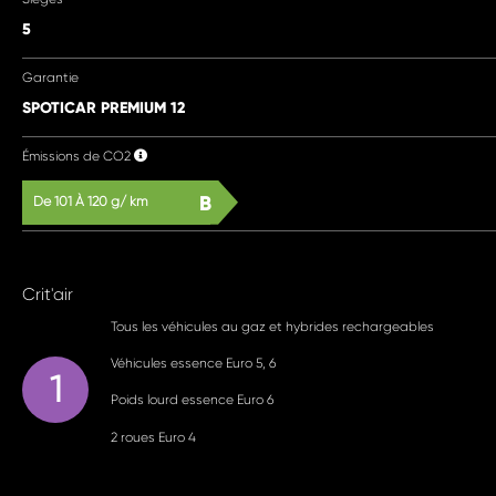
5
Garantie
SPOTICAR PREMIUM 12
Émissions de CO2
B
De 101 À 120 g/ km
Crit'air
Tous les véhicules au gaz et hybrides rechargeables
Véhicules essence Euro 5, 6
1
Poids lourd essence Euro 6
2 roues Euro 4