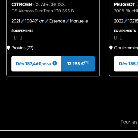
CITROEN
C5 AIRCROSS
PEUGEOT
C5 Aircross PureTech 130 S&S B...
2008 BlueH
2021
100491km
Essence
Manuelle
2022
1321
ÉQUIPEMENTS
ÉQUIPEMENTS
Provins (77)
Coulommiers
Dès 187,46€
12 195 €
Dès 185,
TTC
/mois