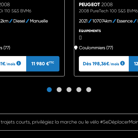
2008
PEUGEOT
2008
Di 110 S&S BVM6
2008 PureTech 100 S&S BVM6
82km
Diesel
Manuelle
2021
107074km
Essence
ÉQUIPEMENTS
 (77)
Coulommiers (77)
11€
11 980 €
Dès 198,36€
1
TTC
/mois
/mois
Pensez à covoiturer #SeDéplacerMoinsPolluer