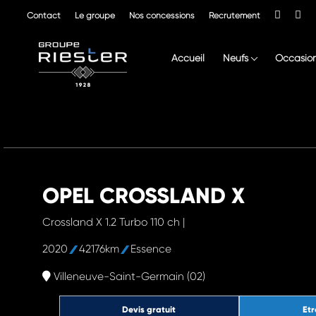
Contact
Le groupe
Nos concessions
Recrutement
Accueil
Neufs
Occasio
OPEL CROSSLAND X
Crossland X 1.2 Turbo 110 ch |
2020
42176km
Essence
Villeneuve-Saint-Germain (02)
Devis gratuit
Etr