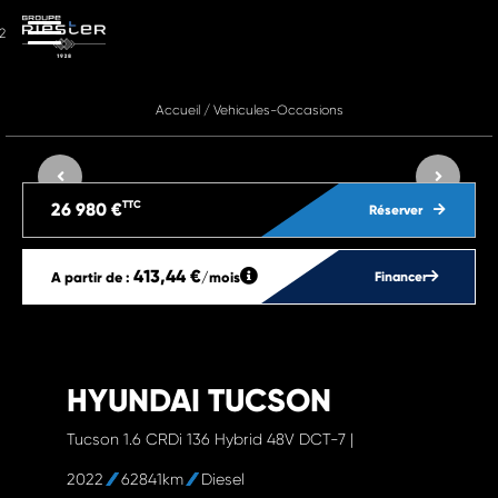
2
Accueil
/
Vehicules-Occasions
TTC
26 980 €
Réserver
413,44 €
A partir de :
/mois
Financer
HYUNDAI TUCSON
Tucson 1.6 CRDi 136 Hybrid 48V DCT-7 |
2022
62841km
Diesel