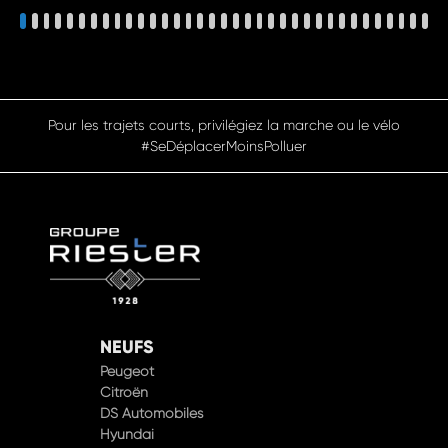
Pensez à covoiturer #SeDéplacerMoinsPolluer
NEUFS
Peugeot
Citroën
DS Automobiles
Hyundai
Opel