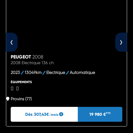
‹
›
PEUGEOT
2008
2008 Electrique 136 ch
2023
13049km
Electrique
Automatique
ÉQUIPEMENTS
Provins (77)
Dès 307,43€
19 980 €
TTC
/mois