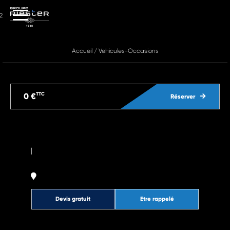
2
Accueil
/
Vehicules-Occasions
TTC
0 €
Réserver
|
Devis gratuit
Etre rappelé