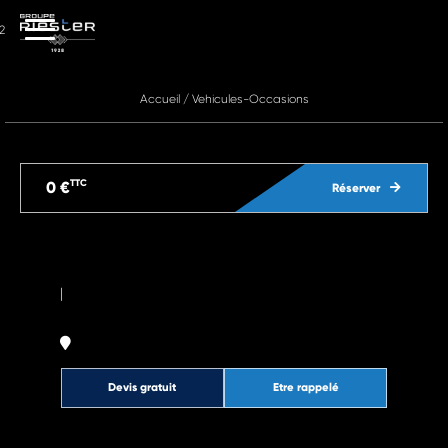
2
Accueil
/
Vehicules-Occasions
TTC
0 €
Réserver
|
Devis gratuit
Etre rappelé