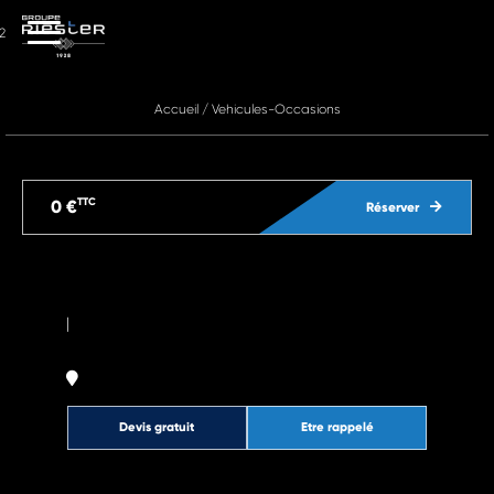
2
Accueil
/
Vehicules-Occasions
TTC
0 €
Réserver
|
Devis gratuit
Etre rappelé