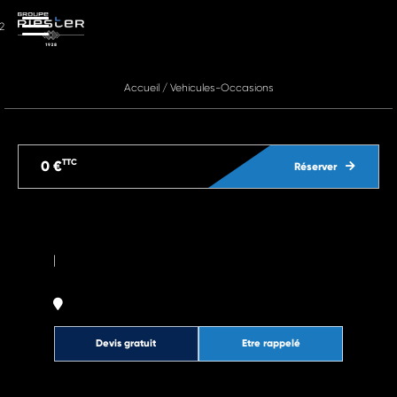
2
Accueil
/
Vehicules-Occasions
TTC
0 €
Réserver
|
Devis gratuit
Etre rappelé