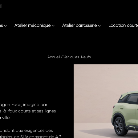
ns
Atelier mécanique
Atelier carrosserie
Location court
Accueil
/
Vehicules-Neufs
agon Face, imaginé par
-à-faux courts et ses lignes
ville.
répondant aux exigences des
urbains, ce SUV compact de 4,3