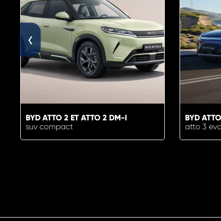
‹
BYD ATTO 2 ET ATTO 2 DM-I
BYD ATTO
suv compact
atto 3 ev
EN SAVOIR PLUS
E