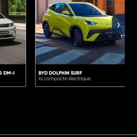
›
G DM-I
BYD DOLPHIN SURF
la compacte électrique
US
EN SAVOIR PLUS