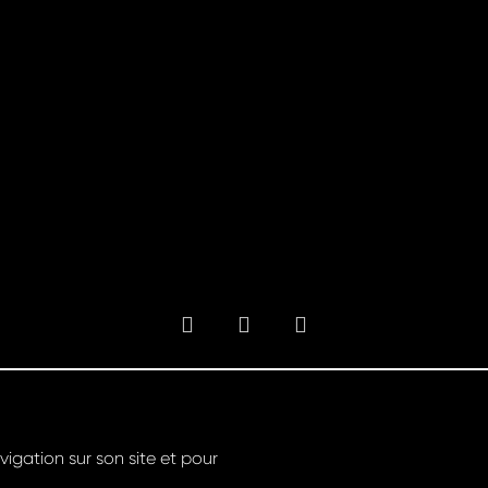
© Groupe Riester 2022 - Tous droits réservés
Design & Développement par
igation sur son site et pour