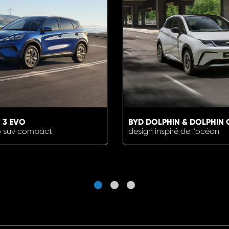
 3 EVO
BYD DOLPHIN & DOLPHIN 
o suv compact
design inspiré de l’océan
N SAVOIR PLUS
EN SAVOIR PL