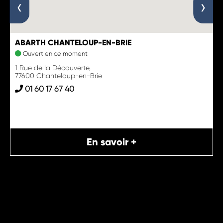
‹
›
ABARTH CHANTELOUP-EN-BRIE
Ouvert en ce moment
1 Rue de la Découverte,
77600 Chanteloup-en-Brie
01 60 17 67 40
En savoir +