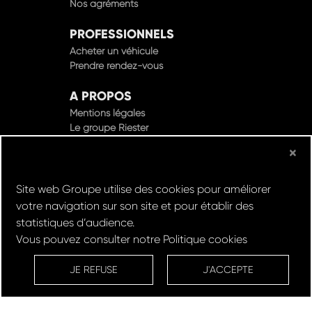
Nos agréments
PROFESSIONNELS
Acheter un véhicule
Prendre rendez-vous
A PROPOS
Mentions légales
Le groupe Riester
×
Site web Groupe utilise des cookies pour améliorer
© Groupe Riester 2022 - Tous droits réservés
votre navigation sur son site et pour établir des
statistiques d’audience.
Design & Développement par
Vous pouvez consulter notre
Politique cookies
Réserver un
Rachat de
Louez un
RDV en
ESSAI
VOITURE
VEHICULE
ATELIER
JE REFUSE
J'ACCEPTE