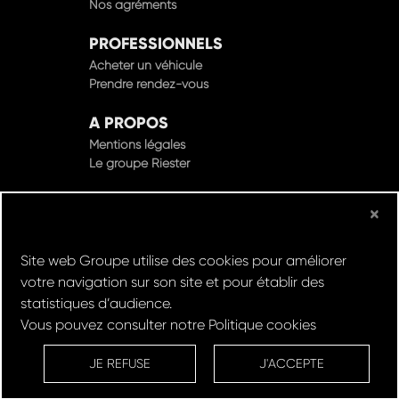
Nos agréments
PROFESSIONNELS
Acheter un véhicule
Prendre rendez-vous
A PROPOS
Mentions légales
Le groupe Riester
×
© Groupe Riester 2022 - Tous droits réservés
Site web Groupe utilise des cookies pour améliorer
votre navigation sur son site et pour établir des
Design & Développement par
statistiques d’audience.
Vous pouvez consulter notre
Politique cookies
Réserver un
Rachat de
Louez un
RDV en
ESSAI
VOITURE
VEHICULE
ATELIER
JE REFUSE
J'ACCEPTE