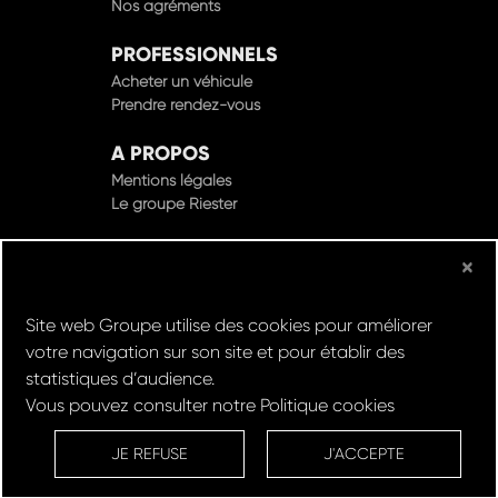
Nos agréments
PROFESSIONNELS
Acheter un véhicule
Prendre rendez-vous
A PROPOS
Mentions légales
Le groupe Riester
×
© Groupe Riester 2022 - Tous droits réservés
Site web Groupe utilise des cookies pour améliorer
votre navigation sur son site et pour établir des
Design & Développement par
statistiques d’audience.
Vous pouvez consulter notre
Politique cookies
Réserver un
Rachat de
Louez un
RDV en
ESSAI
VOITURE
VEHICULE
ATELIER
JE REFUSE
J'ACCEPTE