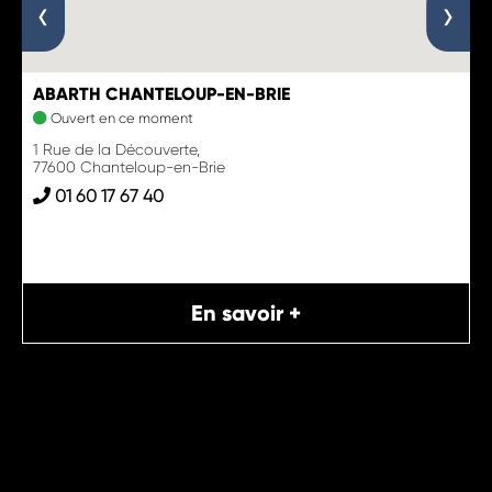
‹
›
ABARTH CHANTELOUP-EN-BRIE
Ouvert en ce moment
1 Rue de la Découverte,
77600 Chanteloup-en-Brie
01 60 17 67 40
En savoir +