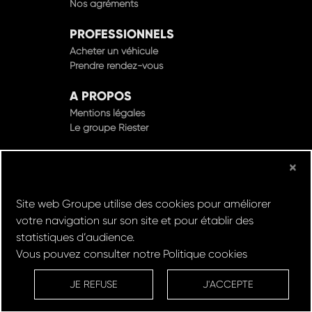
Nos agréments
PROFESSIONNELS
Acheter un véhicule
Prendre rendez-vous
A PROPOS
Mentions légales
Le groupe Riester
×
© Groupe Riester 2022 - Tous droits réservés
Site web Groupe utilise des cookies pour améliorer
votre navigation sur son site et pour établir des
Design & Développement par
statistiques d’audience.
Vous pouvez consulter notre
Politique cookies
Réserver un
Rachat de
Louez un
RDV en
ESSAI
VOITURE
VEHICULE
ATELIER
JE REFUSE
J'ACCEPTE