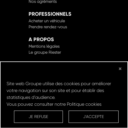
Nos agréments
PROFESSIONNELS
Acheter un véhicule
Prendre rendez-vous
A PROPOS
Mentions légales
Le groupe Riester
×
© Groupe Riester 2022 - Tous droits réservés
Site web Groupe utilise des cookies pour améliorer
votre navigation sur son site et pour établir des
Design & Développement par
statistiques d’audience.
Vous pouvez consulter notre
Politique cookies
Réserver un
Rachat de
Louez un
RDV en
ESSAI
VOITURE
VEHICULE
ATELIER
JE REFUSE
J'ACCEPTE